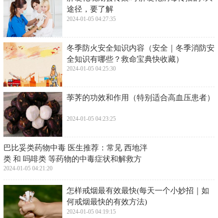
途径，要了解
2024-01-05 04:27:35
​冬季防火安全知识内容（安全｜冬季消防安
全知识有哪些？救命宝典快收藏）
2024-01-05 04:25:30
​荸荠的功效和作用（特别适合高血压患者）
2024-01-05 04:23:25
​巴比妥类药物中毒 医生推荐：常见 西地泮
类 和 吗啡类 等药物的中毒症状和解救方
2024-01-05 04:21:20
​怎样戒烟最有效最快(每天一个小妙招｜如
何戒烟最快的有效方法)
2024-01-05 04:19:15