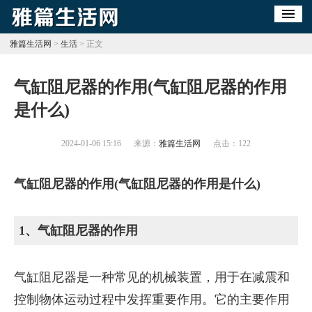
雅篇生活网
>
生活
> 正文
​气缸阻尼器的作用(气缸阻尼器的作用
是什么)
2024-01-06 15:16
来源：
雅篇生活网
点击：
122
气缸阻尼器的作用(气缸阻尼器的作用是什么)
1、气缸阻尼器的作用
气缸阻尼器是一种常见的机械装置，用于在减震和
控制物体运动过程中发挥重要作用。它的主要作用