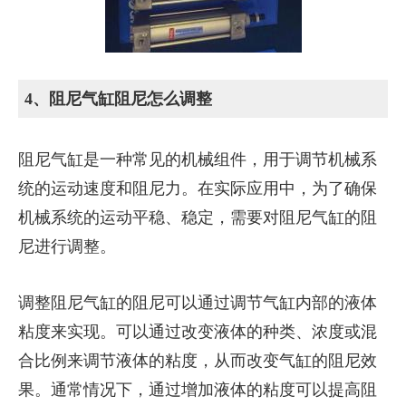
4、阻尼气缸阻尼怎么调整
阻尼气缸是一种常见的机械组件，用于调节机械系
统的运动速度和阻尼力。在实际应用中，为了确保
机械系统的运动平稳、稳定，需要对阻尼气缸的阻
尼进行调整。
调整阻尼气缸的阻尼可以通过调节气缸内部的液体
粘度来实现。可以通过改变液体的种类、浓度或混
合比例来调节液体的粘度，从而改变气缸的阻尼效
果。通常情况下，通过增加液体的粘度可以提高阻