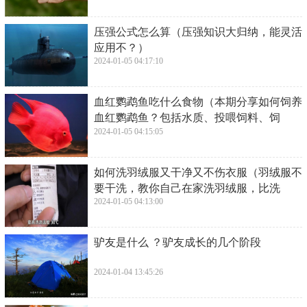
​压强公式怎么算（压强知识大归纳，能灵活
应用不？）
2024-01-05 04:17:10
​血红鹦鹉鱼吃什么食物（本期分享如何饲养
血红鹦鹉鱼？包括水质、投喂饲料、饲
2024-01-05 04:15:05
​如何洗羽绒服又干净又不伤衣服（羽绒服不
要干洗，教你自己在家洗羽绒服，比洗
2024-01-05 04:13:00
​驴友是什么 ？驴友成长的几个阶段
2024-01-04 13:45:26