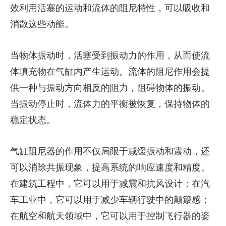
效利用活塞的运动和流体的阻尼特性，可以吸收和
消散这些动能。
当物体振动时，活塞受到振动力的作用，从而使流
体填充物在气缸内产生运动。流体的阻尼作用会提
供一种与振动方向相反的阻力，阻碍物体的振动。
当振动停止时，流体力的平衡被恢复，保持物体的
稳定状态。
气缸阻尼器的作用不仅局限于减缓振动和震动，还
可以消除共振现象，提高系统的响应速度和精度。
在建筑工程中，它可以用于减震和抗风设计；在汽
车工业中，它可以用于减少车辆行驶中的颠簸感；
在航空和航天领域中，它可以用于控制飞行器的姿