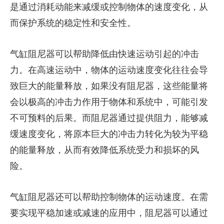
是通过消耗动能来减缓或控制物体的速度变化，从
而保护系统的稳定性和安全性。
气缸阻尼器可以帮助降低由快速运动引起的冲击
力。在高速运动中，物体的运动速度变化往往会导
致巨大的能量释放，如果没有阻尼器，这些能量将
会以极高的冲击力作用于物体和系统中，可能引发
不可预料的后果。而阻尼器通过提供阻力，能够减
缓速度变化，将原本巨大的冲击力转化为较为平稳
的能量释放，从而有效降低系统受力和损坏的风
险。
气缸阻尼器还可以帮助控制物体的运动速度。在需
要实现平稳加速或减速的应用中，阻尼器可以通过