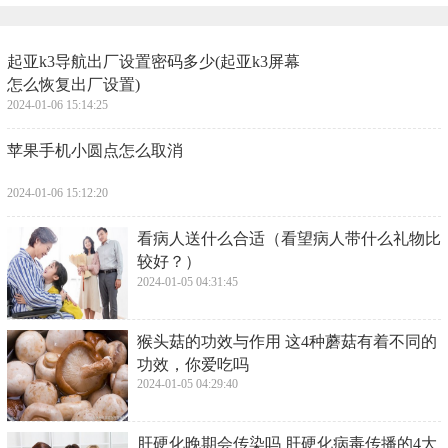
​起亚k3导航出厂设置密码多少(起亚k3屏幕
怎么恢复出厂设置)
2024-01-06 15:14:25
​苹果手机小圆点怎么取消
2024-01-06 15:12:20
​看病人送什么合适（看望病人带什么礼物比
较好？）
2024-01-05 04:31:45
​猴头菇的功效与作用 这4种蘑菇有着不同的
功效，你爱吃吗
2024-01-05 04:29:40
​肝硬化晚期会传染吗 肝硬化病毒传播的4大