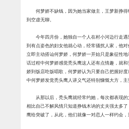
何梦娇不缺钱，因为她当家做主，王梦新挣得
到空虚无聊。
今年四月份，她独自一个人在村小河边行走遇
到有点姿色的妇女他就心动，经常骚扰人家，他对
立即主动搭讪何梦娇，何梦娇一开始只是象征性地
话过程中何梦娇感觉秃头鹰这人还有点情趣，就和
娇到饭店吃饭唱歌，何梦娇认为只要自己把握好度
中何梦娇发觉秃头鹰人讲义气还特别慷慨大方，主
从那以后，秃头鹰就经常约她，每次都表现的
相比自己不解风情只知道挣钱木讷的丈夫强太多了
鹰给突破了，从此，他们就像一对恋人一样约会，