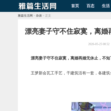
首页
百态
生活
雅篇生活网
>
杂谈
> 正文
​漂亮妻子守不住寂寞，离
2026-05-25 08:52
漂亮妻子守不住寂寞，离婚再婚无休止，不知
王梦新会瓦工手艺，干建筑活有一套，各建筑公