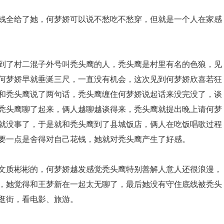
钱全给了她，何梦娇可以说不愁吃不愁穿，但就是一个人在家感
到了村二混子外号叫秃头鹰的人，秃头鹰是村里有名的色狼，见
何梦娇早就垂涎三尺，一直没有机会，这次见到何梦娇欣喜若狂
和秃头鹰说了两句话，秃头鹰缠住何梦娇说起话来没完没了，谈
秃头鹰聊了起来，俩人越聊越谈得来，秃头鹰就提出晚上请何梦
就没事了，于是就和秃头鹰到了县城饭店，俩人在吃饭唱歌过程
要一点是舍得对自己花钱，她就对秃头鹰产生了好感。
文质彬彬的，何梦娇越发感觉秃头鹰特别善解人意人还很浪漫，
，她觉得和王梦新在一起太无聊了，最后她没有守住底线被秃头
逛街，看电影、旅游。