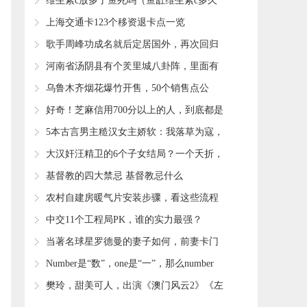
光，网友们：很有凸点
​维生素c放多了鱼死吗（鱼缸维生素c多久
放一次）
​上海交通卡123个移资退卡点一览
​歌手周峰功成名就后定居国外，再次回归
却失踪至今
​河南省汤阴县有个羑里城八卦阵，里面有
八个阵势，像迷宫一样
​乌鲁木齐烟花爆竹开售，50个销售点公
布，看看你家附近的有没有？
​好奇！芝麻信用700分以上的人，到底都是
什么人？客服给出答案
​5本古言男主糙汉女主娇软：我落草为寇，
但我定让你做天下的皇后
​大汉奸汪精卫的6个子女结局？一个夭折，
另5个全长寿，有钱有势
​基督教的四大禁忌 基督教忌什么
​农村自建房暖气片安装步骤，看这些流程
就够了
​中交11个工程局PK，谁的实力最强？
​当著名球星罗德曼的妻子如何，前妻卡门
坦言，一点也不后悔
​Number是“数”，one是“一”，那么number
one什么意思？
​樊玲，甜美可人，出演《澳门风云2》《左