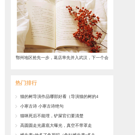
​鄂州地区抢先一步，葛店率先并入武汉，下一个会
是哪个城市？
热门排行
​猫的树导演作品哪部好看（导演猫的树的4
部经典作品推荐）
​小寒古诗 小寒古诗绝句
​猫咪死后不能埋，铲屎官们要清楚
​高圆圆走光露底大曝光，真空不带罩走