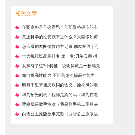
耳》
相关文章
​任职资格是什么意思？任职资格标准的主
要内容有哪些？
​真正科学的性爱频率是什么？夫妻该如何
找到自己专属的性生活频率
​怎么看朋友圈偷偷访客记录 朋友圈终于可
以查访客记录了
​十大晚托班品牌排名 第一名:贝尔安亲 树
人托管榜上有名
​女孩有了这7个特征，说明你就是一枚漂亮
小仙女
​如何提高性能力 不吃药怎么提高性能力
​明月千里寄相思歌词的含义，徐小凤的歌
曲经典老歌明月千里寄相思歌词
​华为招光刻机工程师是真的吗（华为在造
光刻机吗）
​曹格我是歌手淘汰（我是歌手第二季总决
赛排名剧透）
​白雪公主原版故事完整（白雪公主原版故
事完整视频播放）