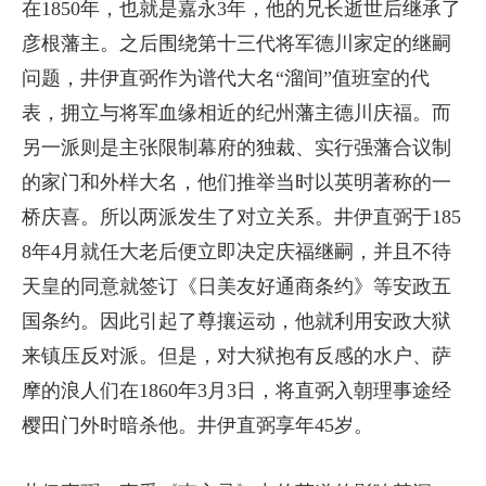
在1850年，也就是嘉永3年，他的兄长逝世后继承了
彦根藩主。之后围绕第十三代将军德川家定的继嗣
问题，井伊直弼作为谱代大名“溜间”值班室的代
表，拥立与将军血缘相近的纪州藩主德川庆福。而
另一派则是主张限制幕府的独裁、实行强藩合议制
的家门和外样大名，他们推举当时以英明著称的一
桥庆喜。所以两派发生了对立关系。井伊直弼于185
8年4月就任大老后便立即决定庆福继嗣，并且不待
天皇的同意就签订《日美友好通商条约》等安政五
国条约。因此引起了尊攘运动，他就利用安政大狱
来镇压反对派。但是，对大狱抱有反感的水户、萨
摩的浪人们在1860年3月3日，将直弼入朝理事途经
樱田门外时暗杀他。井伊直弼享年45岁。