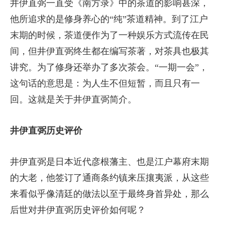
井伊直弼一直受《南方录》中的茶道的影响甚深，
他所追求的是修身养心的“纯”茶道精神。到了江户
末期的时候，茶道便作为了一种娱乐方式流传在民
间，但井伊直弼终生都在编写茶著，对茶具也极其
讲究。为了修身还举办了多次茶会。“一期一会”，
这句话的意思是：为人生不但短暂，而且只有一
回。这就是关于井伊直弼简介。
井伊直弼历史评价
井伊直弼是日本近代彦根藩主、也是江户幕府末期
的大老，他签订了通商条约镇来压攘夷派，从这些
来看似乎像清廷的做法以至于最终身首异处，那么
后世对井伊直弼历史评价如何呢？