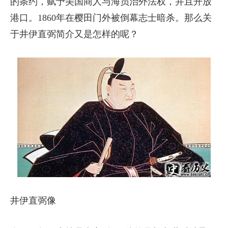
的条约，赋予美国商人与海员治外法权，并且开放
港口。1860年在樱田门外被倒幕志士暗杀。那么关
于井伊直弼简介又是怎样的呢？
井伊直弼像