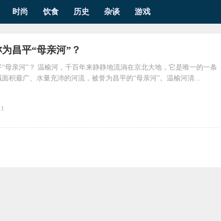
时尚
饮食
历史
杂谈
游戏
称为昌平“母亲河”？
“母亲河”？ 温榆河，千百年来静静地流淌在京北大地，它是唯一的一条
面积最广、水量充沛的河流，被誉为昌平的“母亲河”。温榆河清...
11