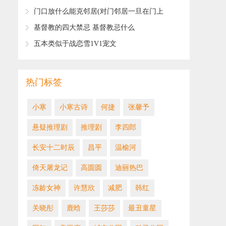
布，看看你家附近的有没有？
​门口放什么能克邻居(对门邻居一旦在门上
挂这个玩意，你马上让他拆了，否则倒霉
​基督教的四大禁忌 基督教忌什么
​五本类似于战恋雪1V1宠文
热门标签
​小寒
​小寒古诗
何捷
​张馨予
悬疑推理剧
推理剧
李四郎
​长安十二时辰
昌平
​温榆河
倚天屠龙记
高圆圆
迪丽热巴
冻龄女神
许慧欣
减肥
韩红
关晓彤
鹿晗
王莎莎
最丑童星