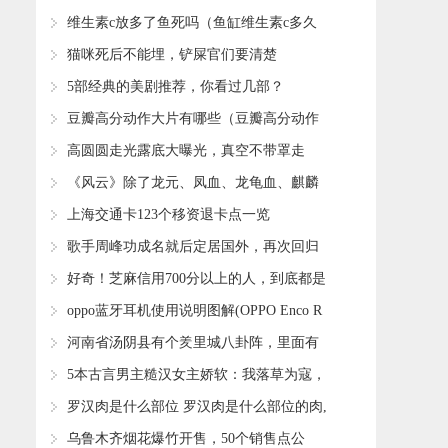
部经典作品推荐）
​维生素c放多了鱼死吗（鱼缸维生素c多久
放一次）
​猫咪死后不能埋，铲屎官们要清楚
​5部经典的美剧推荐，你看过几部？
​豆瓣高分动作大片有哪些（豆瓣高分动作
电影推荐）
​高圆圆走光露底大曝光，真空不带罩走
光，网友们：很有凸点
​《风云》除了龙元、凤血、龙龟血、麒麟
血之外，还有四大圣物
​上海交通卡123个移资退卡点一览
​歌手周峰功成名就后定居国外，再次回归
却失踪至今
​好奇！芝麻信用700分以上的人，到底都是
什么人？客服给出答案
​oppo蓝牙耳机使用说明图解(OPPO Enco R
耳机说明书)
​河南省汤阴县有个羑里城八卦阵，里面有
八个阵势，像迷宫一样
​5本古言男主糙汉女主娇软：我落草为寇，
但我定让你做天下的皇后
​罗汉肉是什么部位 罗汉肉是什么部位的肉,
吃了健康吗
​乌鲁木齐烟花爆竹开售，50个销售点公