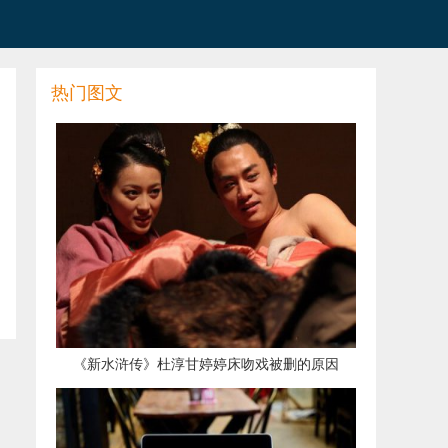
热门图文
​《新水浒传》杜淳甘婷婷床吻戏被删的原因