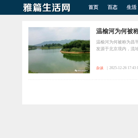
首页
百态
生活
​温榆河为何被
温榆河为何被称为昌平
发源于北京境内，流域
| 2025-12-26 17:43:
杂谈