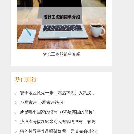
​省长工资的简单介绍
热门排行
​鄂州地区抢先一步，葛店率先并入武汉，
下一个会是哪个城市？
​小寒古诗 小寒古诗绝句
​gb是哪个国家的缩写（GB是英国的简称）
​泸沽湖海拔2690米对人有影响没有，有高
原反应吗？
​猫的树导演作品哪部好看（导演猫的树的4